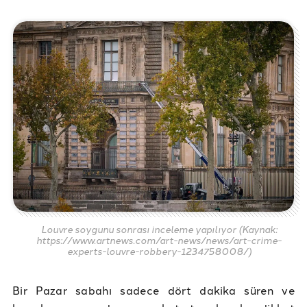
Louvre soygunu sonrası inceleme yapılıyor (Kaynak:
https://www.artnews.com/art-news/news/art-crime-
experts-louvre-robbery-1234758008/)
Bir Pazar sabahı sadece dört dakika süren ve