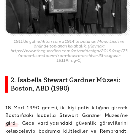
1911’de çalındıktan sonra 1914’te bulunan Mona Lisa’nın
önünde toplanan kalabalık. (Kaynak:
https://www.theguardian.com/artanddesign/2019/aug/23
/mona-lisa-stolen-from-louvre-archive-23-august-
1911#img-1)
2. Isabella Stewart Gardner Müzesi:
Boston, ABD (1990)
18 Mart 1990 gecesi, iki kişi polis kılığına girerek
Boston’daki Isabella Stewart Gardner Müzesi’ne
girdi
. Gece vardiyasındaki güvenlik görevlilerini
kelepçeleyip bodruma kilitlediler ve Rembrandt,