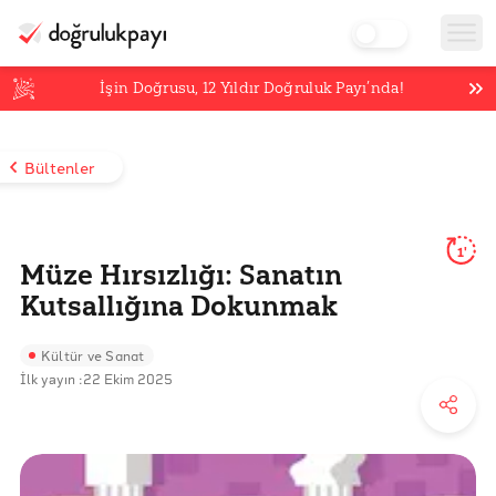
İşin Doğrusu,
12
Yıldır Doğruluk Payı’nda!
Bültenler
1'
Müze Hırsızlığı: Sanatın
Kutsallığına Dokunmak
Kültür ve Sanat
İlk yayın :
22 Ekim 2025