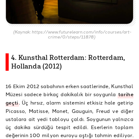
(Kaynak: https://www.futurelearn.com/info/courses/art-
crime/0/steps/11878)
4. Kunsthal Rotterdam: Rotterdam,
Hollanda (2012)
16 Ekim 2012 sabahının erken saatlerinde, Kunsthal
Müzesi sadece birkaç dakikalık bir soygunla
tarihe
geçti
. Üç hırsız, alarm sistemini etkisiz hale getirip
Picasso, Matisse, Monet, Gauguin, Freud ve diğer
ustalara ait yedi tabloyu çaldı. Soygunun yalnızca
üç dakika sürdüğü tespit edildi. Eserlerin toplam
değerinin 100 milyon euroyu aştığı tahmin ediliyor.