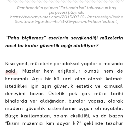
Rembrandt’ın çalınan “Fırtınada İsa” tablosunun boş
çerçevesi (Kaynak:
https://www.nytimes.com/2015/03/01/arts/design/isabe
lla-stewart-gardner-heist-25-years-of-theories.html)
“Paha biçilemez” eserlerin sergilendiği müzelerin
nasıl bu kadar güvenlik açığı olabiliyor?
Kısa yanıt, müzelerin paradoksal yapılar olmasında
saklı
: Müzeler hem erişilebilir olmalı hem de
korunmalı. Açık bir kültürel alan olarak kalmak
istedikleri için aşırı güvenlik estetik ve kamusal
deneyimi bozar. Üstelik pek çok müze tarihi
binalarda yer aldığından, buralar yapısal olarak
modern güvenlik sistemlerine uygun olmayabilir.
Bütçe kısıtlamaları, bakım eksikliği, ya da bazen
“Bizim müzemizi kim soyar ki?” şeklinde tezahür