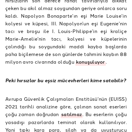
hırsızların son derece rahat tavırlarıyla dikkat
çeken bu akıl almaz soygundan geriye onlarca soru
kaldı. Napolyon Bonaparte’ın eşi Marie Louise’in
kolyesi ve küpesi, III. Napolyon’un eşi Eugenie’nin
tacı ve broşu ile I. Louis-Philippe’in eşi kraliçe
Marie-Amelie’nin tacı, kolyesi ve küpelerinin
çalındığı bu soygundaki maddi kayba başlarda
paha biçilemese de son günlerde tahmini kaybın 88
milyon avro civarında olduğu
konuşuluyor
.
Peki hırsızlar bu eşsiz mücevherleri kime satabilir?
Avrupa Güvenlik Çalışmaları Enstitüsü’nün (EUISS)
2021 tarihli analizine göre, çalınan sanat eserleri
çoğu zaman doğrudan
satılmaz
. Bu eserlerin çoğu
yasadışı pazarlarda teminat olarak kullanılıyor.
Yani tıpkı kara para, silah ya da uyuşturucu