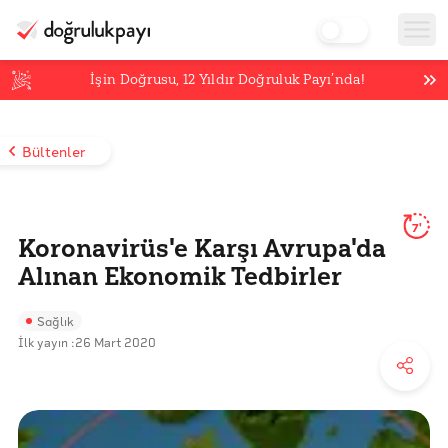
İşin Doğrusu,
12
Yıldır Doğruluk Payı’nda!
Bültenler
7'
Koronavirüs'e Karşı Avrupa'da
Alınan Ekonomik Tedbirler
Sağlık
İlk yayın :
26 Mart 2020