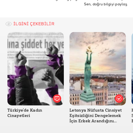
Korona Günlerinde Sığınma Evleri Raporu
Sen, doğru bilgiyi paylaş.
salgın
koronavirüs
COVID19
Korona
un women
Korona Günlerinde Şiddetten Korunma Kılavuzu
kadın cinayetlerini durduracağız platformu
sığınma evi
İLGİNİ ÇEKEBİLİR
Türkiye’de Kadın
Letonya Nüfusta Cinsiyet
Cinayetleri
Eşitsizliğini Dengelemek
İçin Erkek Arandığını
Açıkladı mı?