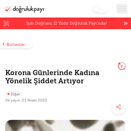
İşin Doğrusu,
12
Yıldır Doğruluk Payı’nda!
Bültenler
7'
Korona Günlerinde Kadına
Yönelik Şiddet Artıyor
Diğer
İlk yayın :
21 Nisan 2020