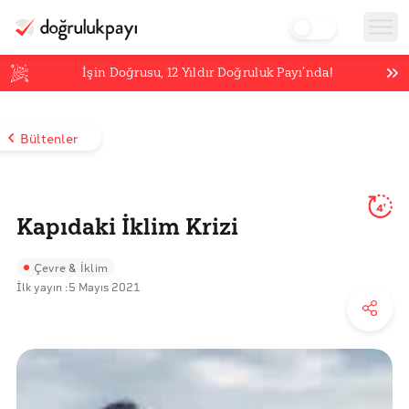
İşin Doğrusu,
12
Yıldır Doğruluk Payı’nda!
Bültenler
4'
Kapıdaki İklim Krizi
Çevre & İklim
İlk yayın :
5 Mayıs 2021