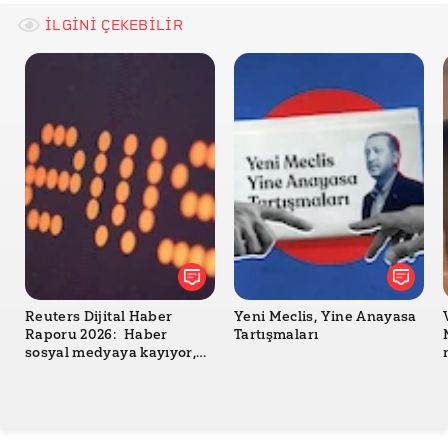
Doğruluk Payı
İLGİNİ ÇEKEBİLİR
Sezai Ozan Zeybek- Kapıdaki Gıda Krizi- Türkiye’nin
Yumuşak Karnı 1
TÜİK- Sera Gazı İstatistikleri
Eurostat- Greenhouse Gas Emissions by Source
Sector
Pew Research Center
Meteoroloji Genel Müdürlüğü- Yağış Raporu
Reuters Dijital Haber
Yeni Meclis, Yine Anayasa
Raporu 2026: Haber
Tartışmaları
sosyal medyaya kayıyor,
güven geriliyor