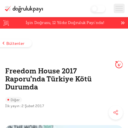
İşin Doğrusu,
12
Yıldır Doğruluk Payı’nda!
Bültenler
6'
Freedom House 2017
Raporu'nda Türkiye Kötü
Durumda
Diğer
İlk yayın :
2 Şubat 2017