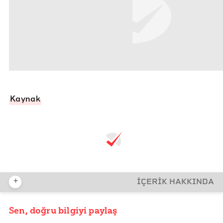
Kaynak
+
İÇERİK HAKKINDA
Sen, doğru bilgiyi paylaş
YAYIN TARİHİ