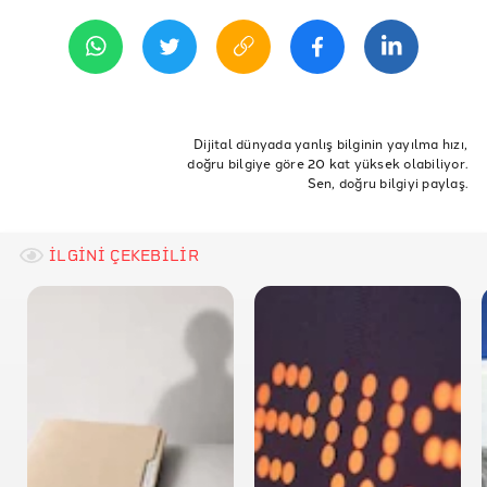
2 Şubat 2017 21:00
ETİKETLER
adalet
Rapor
Freedom House
Freedom
Dijital dünyada yanlış bilginin yayılma hızı,
doğru bilgiye göre 20 kat yüksek olabiliyor.
Özgürlük
Freedom House Raporu
Özgür Değil
Sen, doğru bilgiyi paylaş.
Kısmen Özgür
İLGİNİ ÇEKEBİLİR