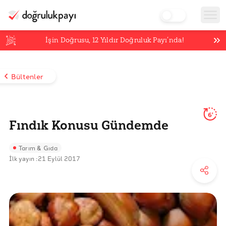
İşin Doğrusu,
12
Yıldır Doğruluk Payı’nda!
Bültenler
6'
Fındık Konusu Gündemde
Tarım & Gıda
İlk yayın :
21 Eylül 2017