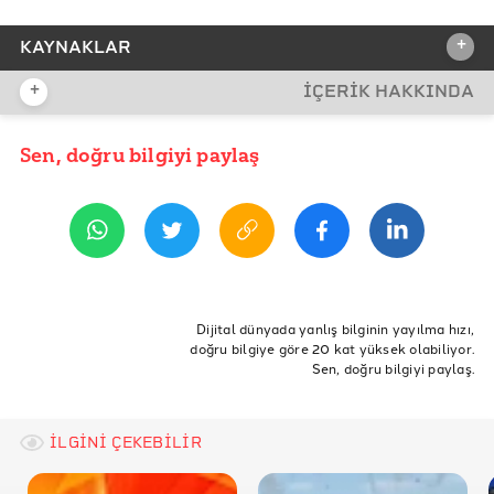
+
KAYNAKLAR
+
İÇERİK HAKKINDA
REFERANSLAR
Dünya Kabuklu Yemiş Üreticileri Birliği
Sen, doğru bilgiyi paylaş
YAYIN TARİHİ
21 Eylül 2017 12:47
Fındık TV
Dünya Haber
Milliyet
ETİKETLER
TÜİK
Almanya
tarım
Üretici
İtalya
fındık
Dijital dünyada yanlış bilginin yayılma hızı,
doğru bilgiye göre 20 kat yüksek olabiliyor.
Fındık üretimi
Karadeniz
Giresin
TMO
Sen, doğru bilgiyi paylaş.
Fiskobirlik
Ferrero
İLGİNİ ÇEKEBİLİR