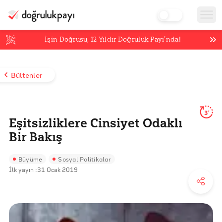
İşin Doğrusu,
12
Yıldır Doğruluk Payı’nda!
Bültenler
3'
Eşitsizliklere Cinsiyet Odaklı
Bir Bakış
Büyüme
Sosyal Politikalar
İlk yayın :
31 Ocak 2019