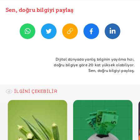
Sen, doğru bilgiyi paylaş
YAYIN TARİHİ
31 Ocak 2019 09:18
ETİKETLER
Kadın
Kadın İstihdamı
Rapor
eşitsizlik
Gelir
Dijital dünyada yanlış bilginin yayılma hızı,
doğru bilgiye göre 20 kat yüksek olabiliyor.
Bülten
Gider
Erkek
kazanç
Oxfam
Sen, doğru bilgiyi paylaş.
Eşitsizlik Raporu
İLGİNİ ÇEKEBİLİR