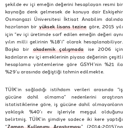
şekilde ev içi emeğin değerini hesaplayan resmi bir
kaynağa denk gelmesek de konuya dair Eskişehir
Osmangazi Üniversitesi İktisat Anabilim dalında
hazırlanan bir
yüksek lisans tezine
göre, 2015 yılı
için “ev içi üretimde sarf edilen emeğin değeri aynı
yılın milli gelirinin %18’i” olarak hesaplanabiliyor.
Başka bir
akademik çalışmada
ise 2006 için
kadınların ev içi emeklerinin piyasa değerinin çeşitli
hesaplama yöntemlerine göre GSYH’nin %21 ila
%29’u arasında değiştiği tahmin edilmekte.
TÜİK’in sağladığı istihdam verileri arasında “iş
gücüne dahil olmama” nedenlerini araştıran
istatistiklerine göre, iş gücüne dahil olmayanların
yaklaşık %40’ı ev işleriyle meşgul olduğunu
belirtmiş. TÜİK’in şimdiye sadece iki kere yaptığı
“
Zaman Kullanımı Araştırması
” (2014-2015)’na