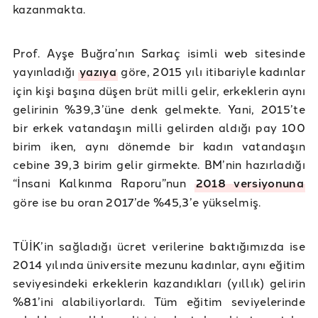
kazanmakta.
Prof. Ayşe Buğra’nın Sarkaç isimli web sitesinde
yayınladığı
yazıya
göre, 2015 yılı itibariyle kadınlar
için kişi başına düşen brüt milli gelir, erkeklerin aynı
gelirinin %39,3’üne denk gelmekte. Yani, 2015’te
bir erkek vatandaşın milli gelirden aldığı pay 100
birim iken, aynı dönemde bir kadın vatandaşın
cebine 39,3 birim gelir girmekte. BM’nin hazırladığı
“İnsani Kalkınma Raporu”nun
2018 versiyonuna
göre ise bu oran 2017’de %45,3’e yükselmiş.
TÜİK’in sağladığı ücret verilerine baktığımızda ise
2014 yılında üniversite mezunu kadınlar, aynı eğitim
seviyesindeki erkeklerin kazandıkları (yıllık) gelirin
%81’ini alabiliyorlardı. Tüm eğitim seviyelerinde