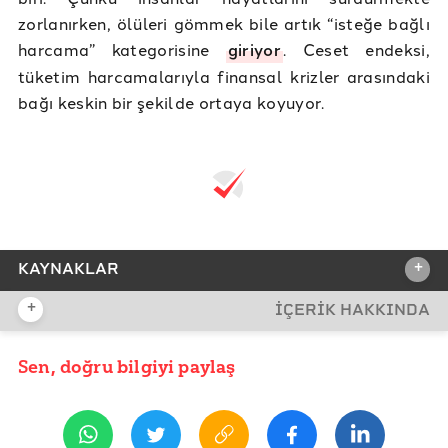
zorlanırken, ölüleri gömmek bile artık “isteğe bağlı
harcama” kategorisine
giriyor
. Ceset endeksi,
tüketim harcamalarıyla finansal krizler arasındaki
bağı keskin bir şekilde ortaya koyuyor.
+
KAYNAKLAR
+
İÇERİK HAKKINDA
REFERANSLAR
Chase - What is the lipstick index?
Sen, doğru bilgiyi paylaş
YAYIN TARİHİ
28 Mart 2025 12:29
CNN Business - Is a recession coming? Economists say
look at women’s lips