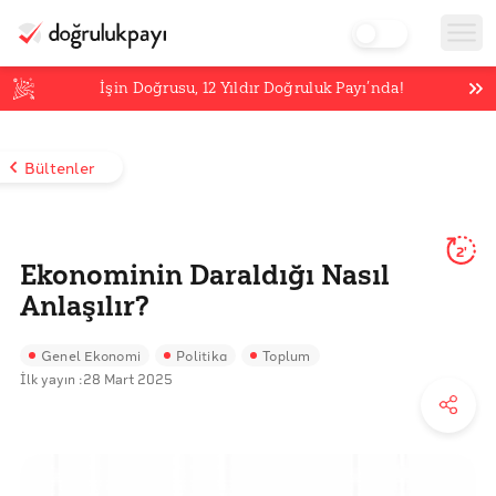
İşin Doğrusu,
12
Yıldır Doğruluk Payı’nda!
Bültenler
2'
Ekonominin Daraldığı Nasıl
Anlaşılır?
Genel Ekonomi
Politika
Toplum
İlk yayın :
28 Mart 2025