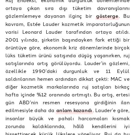
ortaya çıkan sıra dışı tüketim davranışlarını
gözlemlemeye dayanan ilginç bir
gösterge
. Bu
kavram, Estée Lauder kozmetik imparatorluğunun
varisi Leonard Lauder tarafından ortaya atıldı.
2001 yılında, şirketin başındayken fark ettiği bir
örüntüye göre, ekonomik kriz dönemlerinde birçok
lüks tüketim ürünü satışında düşüş yaşanırken, ruj
satışlarında artış görülüyordu. Lauder’in gözlemi,
özellikle 1990’daki durgunluk ve 11 Eylül
saldırılarının hemen ardından dikkat çekti: MAC ve
diğer kozmetik markalarında ruj satışları birkaç
hafta içinde %12 oranında artmıştı. Bu artış, ertesi
gün ABD’nin resmen resesyona girdiğinin ilan
edilmesiyle daha da
anlam kazandı
. Lauder’e göre,
insanlar büyük ve pahalı harcamaları kısmak
zorunda kaldıklarında, hâlâ kendilerini iyi
hissettirecek küçük lükslere yöneliyor. Ruj da bu