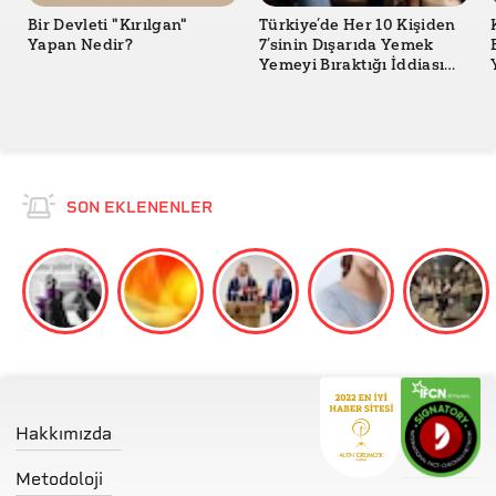
Bir Devleti "Kırılgan"
Türkiye’de Her 10 Kişiden
CNN Money - Detroit: Too broke to bury their dead
Yapan Nedir?
7’sinin Dışarıda Yemek
Yemeyi Bıraktığı İddiası
Doğru mu?
SON EKLENENLER
Hakkımızda
Metodoloji