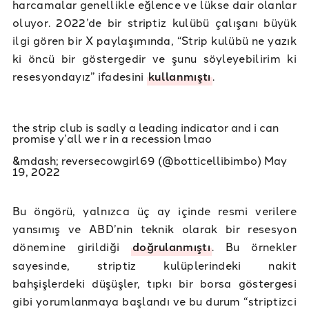
harcamalar genellikle eğlence ve lükse dair olanlar
oluyor. 2022’de bir striptiz kulübü çalışanı büyük
ilgi gören bir X paylaşımında, “Strip kulübü ne yazık
ki öncü bir göstergedir ve şunu söyleyebilirim ki
resesyondayız” ifadesini
kullanmıştı
.
the strip club is sadly a leading indicator and i can
promise y’all we r in a recession lmao
&mdash; reversecowgirl69 (@botticellibimbo)
May
19, 2022
Bu öngörü, yalnızca üç ay içinde resmi verilere
yansımış ve ABD’nin teknik olarak bir resesyon
dönemine girildiği
doğrulanmıştı
. Bu örnekler
sayesinde, striptiz kulüplerindeki nakit
bahşişlerdeki düşüşler, tıpkı bir borsa göstergesi
gibi yorumlanmaya başlandı ve bu durum “striptizci