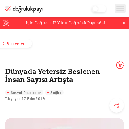
İşin Doğrusu,
12
Yıldır Doğruluk Payı’nda!
Bültenler
6'
Dünyada Yetersiz Beslenen
İnsan Sayısı Artışta
Sosyal Politikalar
Sağlık
İlk yayın :
17 Ekim 2019