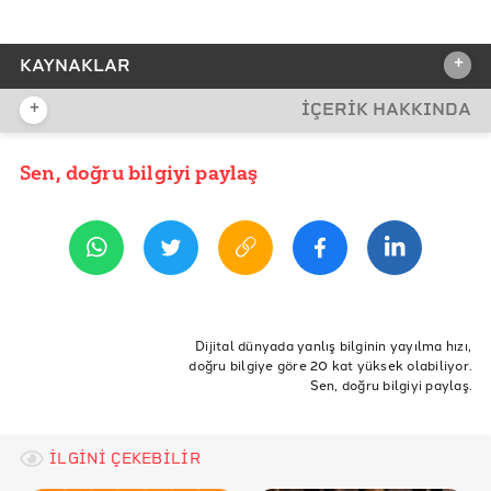
+
KAYNAKLAR
+
İÇERİK HAKKINDA
REFERANSLAR
BM Gıda ve Tarım Örgütü Dünyada Gıda Güvenliği ve
Sen, doğru bilgiyi paylaş
YAYIN TARİHİ
Beslenme 2019
17 Ekim 2019 07:58
Ticaret Bakanlığı Türkiye İsraf Raporu
ETİKETLER
Açlık
Gıda
Afrika
Beslenme
FAO
Obezite
Dijital dünyada yanlış bilginin yayılma hızı,
doğru bilgiye göre 20 kat yüksek olabiliyor.
Kilo
Gıdalar
Yemek
Yemek Yemek
Aç
Sen, doğru bilgiyi paylaş.
Yetersiz Beslenme
İsraf
İLGİNİ ÇEKEBİLİR