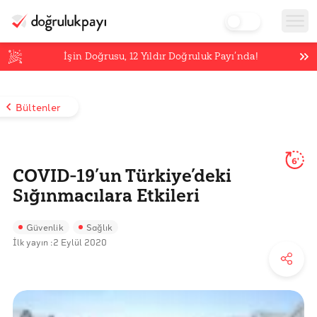
İşin Doğrusu,
12
Yıldır Doğruluk Payı’nda!
Bültenler
6'
COVID-19’un Türkiye’deki
Sığınmacılara Etkileri
Güvenlik
Sağlık
İlk yayın :
2 Eylül 2020