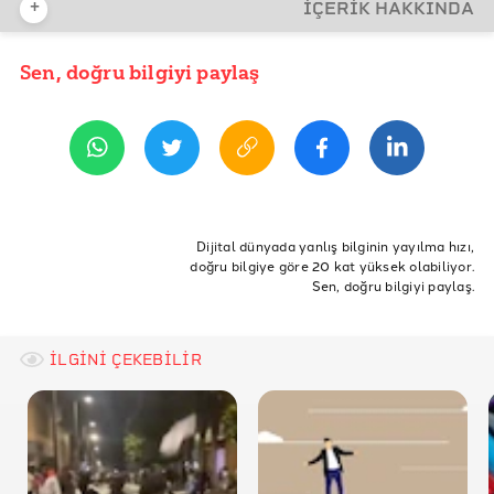
+
İÇERİK HAKKINDA
REFERANSLAR
BM Yüksek Komiserliği Sığınmacı Verileri
Sen, doğru bilgiyi paylaş
YAYIN TARİHİ
2 Eylül 2020 07:35
BM Yüksek Komiserliği Operational Update
Göç İdaresi Genel Müdürlüğü Geçici Koruma
İstatistikleri
ETİKETLER
Türk Kızılayı, Sosyal Uyum Yardımı Programı
eğitim
göç
mülteci
sığınmacı
destek
sağlık
Dijital dünyada yanlış bilginin yayılma hızı,
Türk Kızılayı, “COVID-19’un Sosyal Uyum Yardımı
doğru bilgiye göre 20 kat yüksek olabiliyor.
Yardım
İnsani Yardım
koronavirüs
bağış
Programı’ndan Yararlanan Sığınmacı Nüfusuna
Sen, doğru bilgiyi paylaş.
Etkileri”
İLGİNİ ÇEKEBİLİR