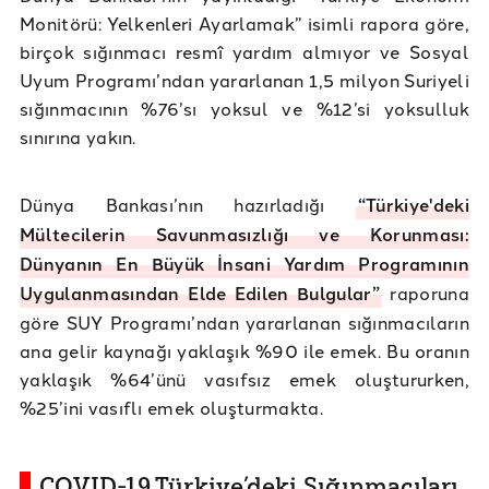
Monitörü: Yelkenleri Ayarlamak” isimli rapora göre,
birçok sığınmacı resmî yardım almıyor ve Sosyal
Uyum Programı’ndan yararlanan 1,5 milyon Suriyeli
sığınmacının %76’sı yoksul ve %12’si yoksulluk
sınırına yakın.
Dünya Bankası’nın hazırladığı
“Türkiye'deki
Mültecilerin Savunmasızlığı ve Korunması:
Dünyanın En Büyük İnsani Yardım Programının
Uygulanmasından Elde Edilen Bulgular”
raporuna
göre SUY Programı’ndan yararlanan sığınmacıların
ana gelir kaynağı yaklaşık %90 ile emek. Bu oranın
yaklaşık %64’ünü vasıfsız emek oluştururken,
%25’ini vasıflı emek oluşturmakta.
COVID-19 Türkiye’deki Sığınmacıları