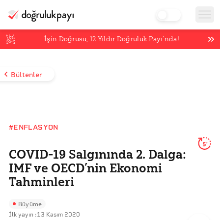
İşin Doğrusu,
12
Yıldır Doğruluk Payı’nda!
Bültenler
#ENFLASYON
5'
COVID-19 Salgınında 2. Dalga:
IMF ve OECD’nin Ekonomi
Tahminleri
Büyüme
İlk yayın :
13 Kasım 2020