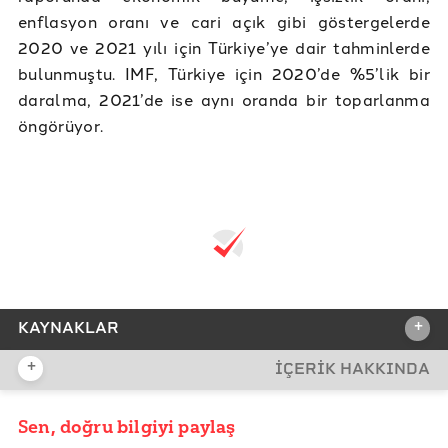
enflasyon oranı ve cari açık gibi göstergelerde
2020 ve 2021 yılı için Türkiye’ye dair tahminlerde
bulunmuştu. IMF, Türkiye için 2020’de %5’lik bir
daralma, 2021’de ise aynı oranda bir toparlanma
öngörüyor.
+
KAYNAKLAR
+
İÇERİK HAKKINDA
REFERANSLAR
IMF World Economic Outlook
Sen, doğru bilgiyi paylaş
YAYIN TARİHİ