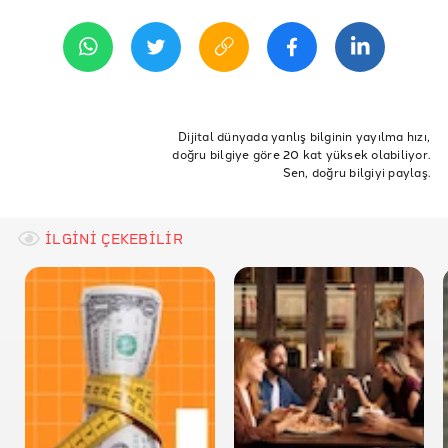
13 Kasım 2020 09:34
OECD Economic Outlook Double Hit Scenario
TÜİK
YEP
ETİKETLER
OECD
dış ticaret
işsizlik
enflasyon
cari açık
Dijital dünyada yanlış bilginin yayılma hızı,
doğru bilgiye göre 20 kat yüksek olabiliyor.
IMF
Ekonomik Büyüme
GSYH
salgın
Sen, doğru bilgiyi paylaş.
koronavirüs
COVID-19
İLGİNİ ÇEKEBİLİR