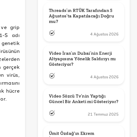
Threads’ın RTÜK Tarafından 5 
Ağustos’ta Kapatılacağı Doğru 
mu?
 ve grip
1-S adı
4 Ağustos 2026
, genetik
irüsünün
Video İran’ın Dubai’nin Enerji 
zelerden
Altyapısına Yönelik Saldırıyı mı 
Gösteriyor?
n gerçek
n virüs,
4 Ağustos 2026
ırmasını
ak hücre
Video Sözcü Tv’nin Yaptığı 
or.
Güncel Bir Anketi mi Gösteriyor?
21 Temmuz 2025
Ümit Özdağ'ın Ekrem 