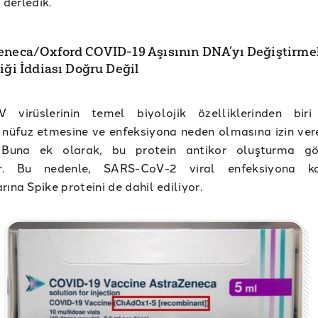
i derledik.
eneca/Oxford COVID-19 Aşısının DNA’yı Değiştirmek
iği İddiası Doğru Değil
 virüslerinin temel biyolojik özelliklerinden biri
 nüfuz etmesine ve enfeksiyona neden olmasına izin ver
. Buna ek olarak, bu protein antikor oluşturma gö
or. Bu nedenle, SARS-CoV-2 viral enfeksiyona ka
rına Spike proteini de dahil ediliyor.