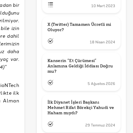
adan bir
10 Mart 2023
lduğunu
rilmiyor.
X (Twitter) Tamamen Ücretli mi 
ile izin
Oluyor?
re dahil
18 Nisan 2024
erimizin
muz daha
yaç var.
Kanserin “Et Çürümesi” 
4)”
Anlamına Geldiği İddiası Doğru 
mu?
5 Ağustos 2026
BioNTech
likte ilk
ra Alman
İlk Diyanet İşleri Başkanı 
Mehmet Rifat Börekçi Yahudi ve 
Haham mıydı?
29 Temmuz 2024