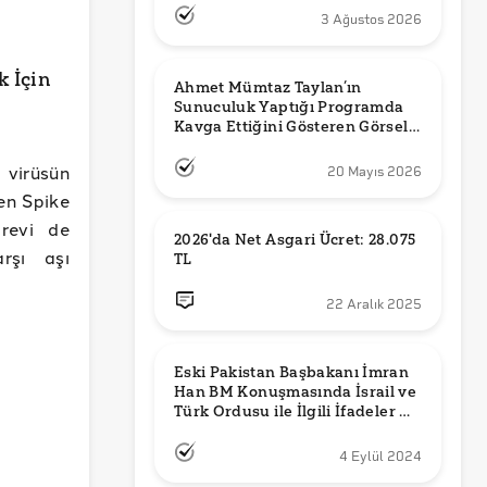
3 Ağustos 2026
 İçin
Ahmet Mümtaz Taylan’ın 
Sunuculuk Yaptığı Programda 
Kavga Ettiğini Gösteren Görsel 
Orijinal mi?
 virüsün
20 Mayıs 2026
en Spike
revi de
2026'da Net Asgari Ücret: 28.075 
rşı aşı
TL
22 Aralık 2025
Eski Pakistan Başbakanı İmran 
Han BM Konuşmasında İsrail ve 
Türk Ordusu ile İlgili İfadeler mi 
Kullandı?
4 Eylül 2024