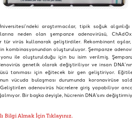
iversitesi’ndeki araştırmacılar, tipik soğuk algınlığı
larına neden olan şempanze adenovirüsü, ChAdOx
ir tür virüs kullanarak geliştirdiler. Rekombinant aşılar
in kombinasyonundan oluşturuluyor. Şempanze adenov
yonu ile oluşturulduğu için bu isim verilmiş. Şempan
enovirüs genetik olarak değiştiriliyor ve insan DNA’nı
üsü tanıması için eğitecek bir gen geliştiriyor. Eğitile
onun vücuda bulaşması durumunda koronavirüse sald
 Geliştirilen adenovirüs hücrelere giriş yapabiliyor anc
ğalmıyor. Bir başka deyişle, hücrenin DNA’sını değiştirmiy
lı Bilgi Almak İçin Tıklayınız.