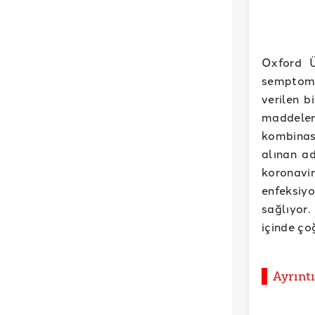
Oxford Ün
semptom
verilen b
maddeler
kombinas
alınan ad
koronavir
enfeksiy
sağlıyor.
içinde ço
Ayrıntı