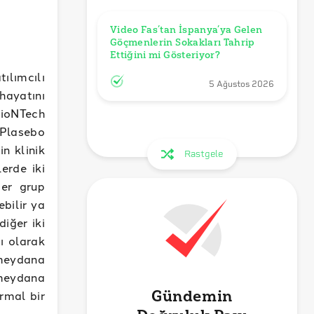
Video Fas’tan İspanya’ya Gelen 
Göçmenlerin Sokakları Tahrip 
Ettiğini mi Gösteriyor?
ılımcılı
5 Ağustos 2026
hayatını
BioNTech
 Plasebo
in klinik
Rastgele
erde iki
ğer grup
ebilir ya
diğer iki
lı olarak
 meydana
 meydana
Gündemin
rmal bir