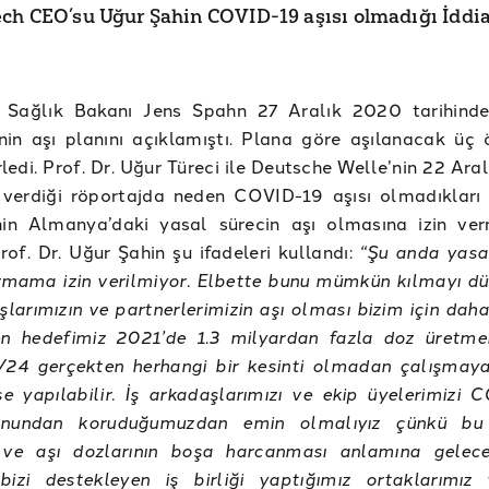
ch CEO’su Uğur Şahin COVID-19 aşısı olmadığı İddia
Sağlık Bakanı Jens Spahn 27 Aralık 2020 tarihind
in aşı planını açıklamıştı. Plana göre aşılanacak üç ö
rledi. Prof. Dr. Uğur Türeci ile Deutsche Welle’nin 22 Ar
 verdiği röportajda neden COVID-19 aşısı olmadıkları 
hin Almanya’daki yasal sürecin aşı olmasına izin ver
 Prof. Dr. Uğur Şahin şu ifadeleri kullandı:
“Şu anda yasa
rmama izin verilmiyor. Elbette bunu mümkün kılmayı dü
şlarımızın ve partnerlerimizin aşı olması bizim için dah
n hedefimiz 2021’de 1.3 milyardan fazla doz üretm
/24 gerçekten herhangi bir kesinti olmadan çalışma
rse yapılabilir. İş arkadaşlarımızı ve ekip üyelerimizi 
onundan koruduğumuzdan emin olmalıyız çünkü bu k
ve aşı dozlarının boşa harcanması anlamına gelece
bizi destekleyen iş birliği yaptığımız ortaklarımız