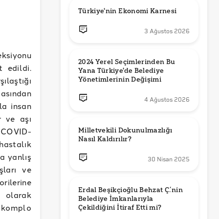
Türkiye'nin Ekonomi Karnesi
3 Ağustos 2026
ksiyonu
2024 Yerel Seçimlerinden Bu 
 edildi.
Yana Türkiye'de Belediye 
ılaştığı
Yönetimlerinin Değişimi
masından
4 Ağustos 2026
la insan
r ve aşı
. COVID-
Milletvekili Dokunulmazlığı 
Nasıl Kaldırılır?
 hastalık
a yanlış
30 Nisan 2025
şları ve
rilerine
Erdal Beşikçioğlu Behzat Ç.’nin 
ı olarak
Belediye İmkanlarıyla 
e komplo