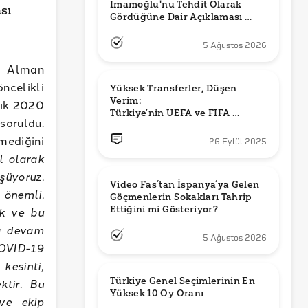
İmamoğlu'nu Tehdit Olarak 
sı
Gördüğüne Dair Açıklaması 
Güncel mi?
5 Ağustos 2026
e Alman
ncelikli
Yüksek Transferler, Düşen 
Verim: 

alık 2020
Türkiye’nin UEFA ve FIFA 
soruldu.
Sıralamalarındaki Yeri
mediğini
26 Eylül 2025
l olarak
şüyoruz.
Video Fas’tan İspanya’ya Gelen 
a önemli.
Göçmenlerin Sokakları Tahrip 
Ettiğini mi Gösteriyor?
ek ve bu
ya devam
5 Ağustos 2026
COVID-19
esinti,
Türkiye Genel Seçimlerinin En 
ktir. Bu
Yüksek 10 Oy Oranı
 ve ekip