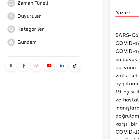
Zaman Tüneli
Yazar:
Duyurular
Kategoriler
SARS-CoV
Gündem
COVID-19
COVID-19 
en büyük 
bu yana A
virüs seb
uygulama
19 aşısı i
ve hastal
inanışla
doğrulama
karşı bi
COVID-19