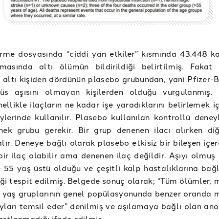
irme dosyasında “ciddi yan etkiler” kısmında 43.448 kat
şmasında altı ölümün bildirildiği belirtilmiş. Fakat 
altı kişiden dördünün plasebo grubundan, yani Pfizer-
rüs aşısını olmayan kişilerden olduğu vurgulanmış.
ellikle ilaçların ne kadar işe yaradıklarını belirlemek iç
ylerinde kullanılır. Plasebo kullanılan kontrollü deneyl
enek grubu gerekir. Bir grup denenen ilacı alırken di
lır. Deneye bağlı olarak plasebo etkisiz bir bileşen içer
bir ilaç olabilir ama denenen ilaç değildir. Aşıyı olmuş 
se 55 yaş üstü olduğu ve çeşitli kalp hastalıklarına bağ
iği tespit edilmiş. Belgede sonuç olarak; “Tüm ölümler,
ri yaş gruplarının genel popülasyonunda benzer oranda
yları temsil eder” denilmiş ve aşılamaya bağlı olan ano
stlanmadığı ifade edilmiş.