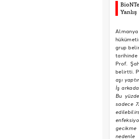
BioNTe
Yanlış
Almanya 
hükümetin
grup beli
tarihinde
Prof. Şa
belirtti.
aşı yaptı
İş arkada
Bu yüzde
sadece 7
edilebili
enfeksiy
gecikme 
nedenle 