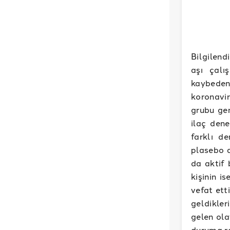
Bilgilend
aşı çalı
kaybeden 
koronavi
grubu gen
ilaç dene
farklı d
plasebo a
da aktif 
kişinin i
vefat ett
geldikle
gelen ola
duruma ra