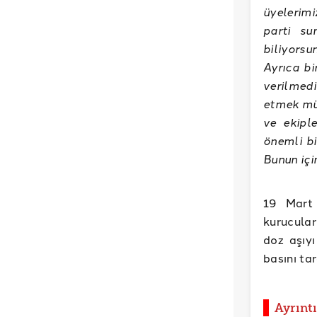
üyelerimi
parti su
biliyorsu
Ayrıca bi
verilmedi
etmek müm
ve ekipl
önemli bi
Bunun içi
19 Mart 
kurucular
doz aşıyı
basını ta
Ayrıntı