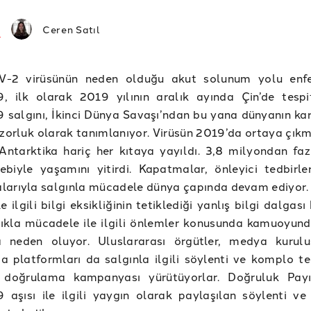
Ceren Satıl
-2 virüsünün neden olduğu akut solunum yolu enfe
, ilk olarak 2019 yılının aralık ayında Çin’de tespit
salgını, İkinci Dünya Savaşı’ndan bu yana dünyanın karş
zorluk olarak tanımlanıyor. Virüsün 2019’da ortaya çık
ntarktika hariç her kıtaya yayıldı. 3,8 milyondan faz
ebiyle yaşamını yitirdi. Kapatmalar, önleyici tedbirle
larıyla salgınla mücadele dünya çapında devam ediyor
le ilgili bilgi eksikliğinin tetiklediği yanlış bilgi dalgası
ıkla mücadele ile ilgili önlemler konusunda kamuoyund
ra neden oluyor. Uluslararası örgütler, medya kurulu
 platformları da salgınla ilgili söylenti ve komplo teo
r doğrulama kampanyası yürütüyorlar. Doğruluk Pay
 aşısı ile ilgili yaygın olarak paylaşılan söylenti v