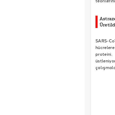
teorilerin
Astraz
Üretild
SARS-CoV
hücrelere
proteini
üstleniy
çalışmala