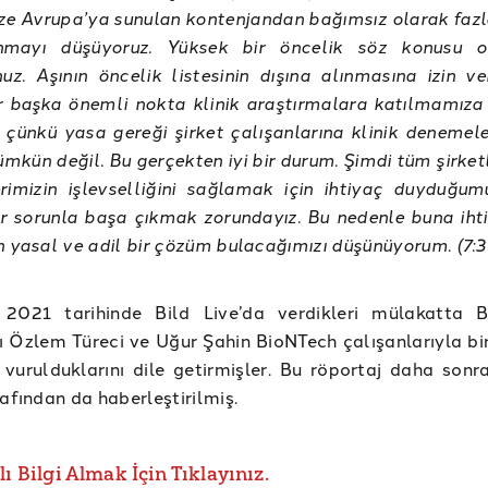
ze Avrupa’ya sunulan kontenjandan bağımsız olarak fazl
nmayı düşüyoruz. Yüksek bir öncelik söz konusu o
nuz. Aşının öncelik listesinin dışına alınmasına izin ve
r başka önemli nokta klinik araştırmalara katılmamıza b
 çünkü yasa gereği şirket çalışanlarına klinik denemele
kün değil. Bu gerçekten iyi bir durum. Şimdi tüm şirketl
erimizin işlevselliğini sağlamak için ihtiyaç duyduğu
r sorunla başa çıkmak zorundayız. Bu nedenle buna ihti
n yasal ve adil bir çözüm bulacağımızı düşünüyorum. (7:3
2021 tarihinde Bild Live’da verdikleri mülakatta 
ı Özlem Türeci ve Uğur Şahin BioNTech çalışanlarıyla bir
 vurulduklarını dile getirmişler. Bu röportaj daha son
rafından da haberleştirilmiş.
lı Bilgi Almak İçin Tıklayınız.