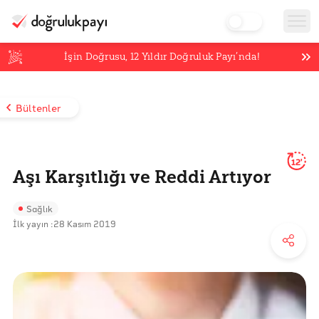
İşin Doğrusu,
12
Yıldır Doğruluk Payı’nda!
Bültenler
12'
Aşı Karşıtlığı ve Reddi Artıyor
Sağlık
İlk yayın :
28 Kasım 2019