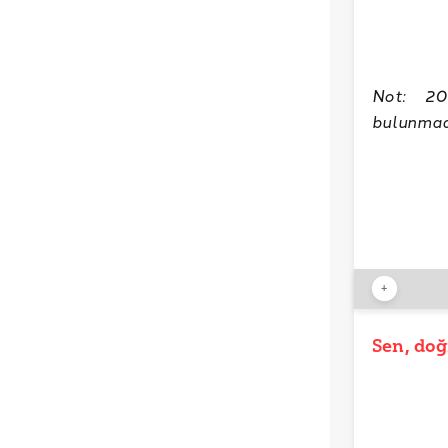
Not: 20
bulunmadı
+
Sen, doğ
YAYIN TAR
21 Ağ
ETİKETLE