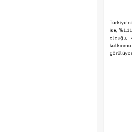
Türkiye’n
ise, %1,1
olduğu, 
kalkınma
görülüyor