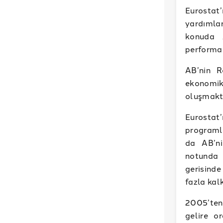
Eurostat’
yardımlar
konuda 
performan
AB’nin R
ekonomik
oluşmakt
Eurostat
programl
da AB’ni
notunda 
gerisinde
fazla kal
2005’ten
gelire o