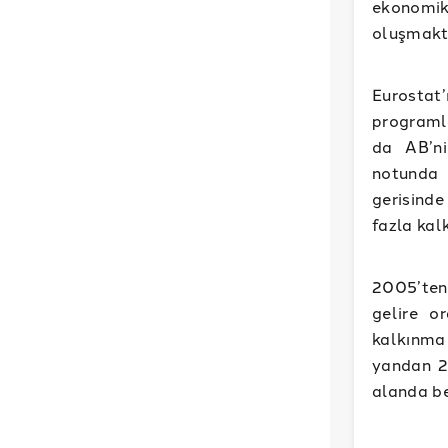
ekonomik
oluşmakt
Eurostat
programl
da AB’ni
notunda 
gerisinde
fazla kal
2005’ten
gelire o
kalkınma 
yandan 2
alanda be