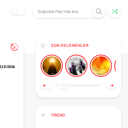
SON EKLENENLER
2'
lkınma
TREND