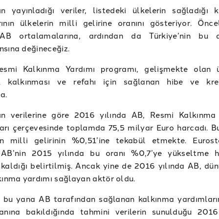
ın yayınladığı veriler, listedeki ülkelerin sağladığı 
ının ülkelerin milli gelirine oranını gösteriyor. Önce
AB ortalamalarına, ardından da Türkiye’nin bu a
sına değineceğiz.
esmi Kalkınma Yardımı programı, gelişmekte olan ü
 kalkınması ve refahı için sağlanan hibe ve kred
a.
’ın verilerine göre 2016 yılında AB, Resmi Kalkınma
arı çerçevesinde toplamda 75,5 milyar Euro harcadı. B
n milli gelirinin %0,51’ine tekabül etmekte. Eurost
AB’nin 2015 yılında bu oranı %0,7’ye yükseltme he
 kaldığı belirtilmiş. Ancak yine de 2016 yılında AB, dü
kınma yardımı sağlayan aktör oldu.
 bu yana AB tarafından sağlanan kalkınma yardımların
ranına bakıldığında tahmini verilerin sunulduğu 2016