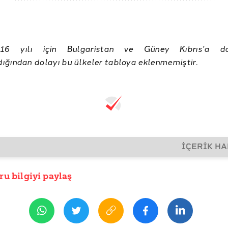
16 yılı için Bulgaristan ve Güney Kıbrıs’a da
ğından dolayı bu ülkeler tabloya eklenmemiştir.
İÇERİK H
ru bilgiyi paylaş
İHİ
ustos 2017 20:35
R