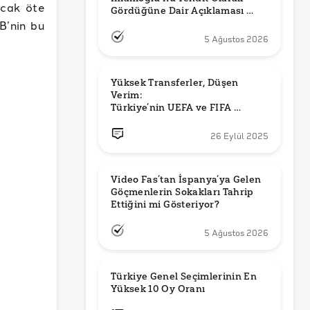
ncak öte
Gördüğüne Dair Açıklaması 
Güncel mi?
B’nin bu
5 Ağustos 2026
Yüksek Transferler, Düşen 
Verim: 

Türkiye’nin UEFA ve FIFA 
Sıralamalarındaki Yeri
26 Eylül 2025
Video Fas’tan İspanya’ya Gelen 
Göçmenlerin Sokakları Tahrip 
Ettiğini mi Gösteriyor?
5 Ağustos 2026
Türkiye Genel Seçimlerinin En 
Yüksek 10 Oy Oranı