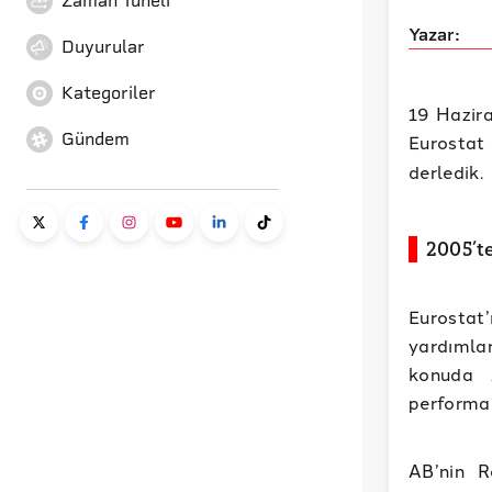
Zaman Tüneli
Yazar:
Duyurular
Kategoriler
19 Hazir
Gündem
Eurostat
derledik.
2005’t
Eurostat’
yardımlar
konuda 
performan
AB’nin R