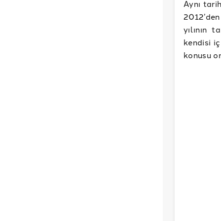
Aynı tari
2012’den 
yılının t
kendisi i
konusu or