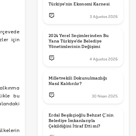
Türkiye'nin Ekonomi Karnesi
3 Ağustos 2026
erçevede
2024 Yerel Seçimlerinden Bu 
zler için
Yana Türkiye'de Belediye 
Yönetimlerinin Değişimi
4 Ağustos 2026
Milletvekili Dokunulmazlığı 
Nasıl Kaldırılır?
kalkınma
likle bu
30 Nisan 2025
landaki
Erdal Beşikçioğlu Behzat Ç.’nin 
Belediye İmkanlarıyla 
lkelerin