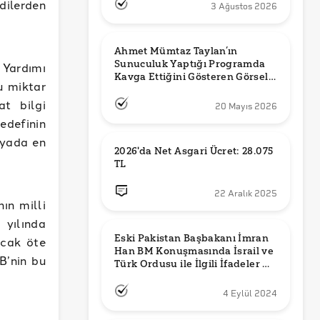
ilerden
3 Ağustos 2026
Ahmet Mümtaz Taylan’ın 
Sunuculuk Yaptığı Programda 
 Yardımı
Kavga Ettiğini Gösteren Görsel 
u miktar
Orijinal mi?
at bilgi
20 Mayıs 2026
definin
nyada en
2026'da Net Asgari Ücret: 28.075 
TL
22 Aralık 2025
ın milli
 yılında
Eski Pakistan Başbakanı İmran 
ncak öte
Han BM Konuşmasında İsrail ve 
B’nin bu
Türk Ordusu ile İlgili İfadeler mi 
Kullandı?
4 Eylül 2024