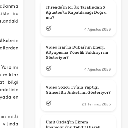
kalkınma
Threads’ın RTÜK Tarafından 5 
Ağustos’ta Kapatılacağı Doğru 
likle bu
mu?
landaki
4 Ağustos 2026
lkelerin
ilerden
Video İran’ın Dubai’nin Enerji 
Altyapısına Yönelik Saldırıyı mı 
Gösteriyor?
 Yardımı
4 Ağustos 2026
u miktar
at bilgi
Video Sözcü Tv’nin Yaptığı 
definin
Güncel Bir Anketi mi Gösteriyor?
nyada en
21 Temmuz 2025
ın milli
Ümit Özdağ'ın Ekrem 
 yılında
İmamoğlu'nu Tehdit Olarak 