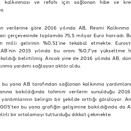
 kalkınması ve refahı için sağlanan hibe ve kred
a.
’ın verilerine göre 2016 yılında AB, Resmi Kalkınma
arı çerçevesinde toplamda 75,5 milyar Euro harcadı. B
n milli gelirinin %0,51’ine tekabül etmekte. Eurost
AB’nin 2015 yılında bu oranı %0,7’ye yükseltme he
 kaldığı belirtilmiş. Ancak yine de 2016 yılında AB, dü
kınma yardımı sağlayan aktör oldu.
 bu yana AB tarafından sağlanan kalkınma yardımların
ranına bakıldığında tahmini verilerin sunulduğu 2016
yardımlarının belirgin bir şekilde arttığı görülüyor. A
005’ten bu yana grafiğin gelişimine bakıldığında da A
lirli bir ortalamayı tutturduğu dikkat çekmekte.