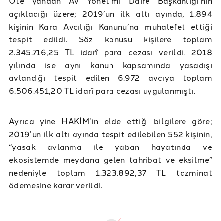
Öte yandan Av Yönetimi Daire Başkanlığı’nın
açıkladığı üzere; 2019’un ilk altı ayında, 1.894
kişinin Kara Avcılığı Kanunu’na muhalefet ettiği
tespit edildi. Söz konusu kişilere toplam
2.345.716,25 TL idarî para cezası verildi. 2018
yılında ise aynı kanun kapsamında yasadışı
avlandığı tespit edilen 6.972 avcıya toplam
6.506.451,20 TL idarî para cezası uygulanmıştı.
Ayrıca yine HAKİM’in elde ettiği bilgilere göre;
2019’un ilk altı ayında tespit edilebilen 552 kişinin,
“yasak avlanma ile yaban hayatında ve
ekosistemde meydana gelen tahribat ve eksilme”
nedeniyle toplam 1.323.892,37 TL tazminat
ödemesine karar verildi.