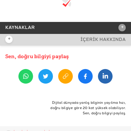
+
KAYNAKLAR
+
İÇERİK HAKKINDA
REFERANSLAR
World Animal Day
Sen, doğru bilgiyi paylaş
YAYIN TARİHİ
4 Ekim 2019 08:07
Hayvanları Koruma Endeksi
Hayvanları Koruma Kanunu
HAKİM Haberler
ETİKETLER
HAKİM Haberler
Hayvan
Kedi
Köpek
Koruma
4 Ekim
Dijital dünyada yanlış bilginin yayılma hızı,
doğru bilgiye göre 20 kat yüksek olabiliyor.
Dünya Hayvanları Koruma Günü
koruma kanunu
Sen, doğru bilgiyi paylaş.
hayvanları koruma endeksi