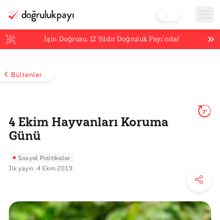
İşin Doğrusu,
12
Yıldır Doğruluk Payı’nda!
Bültenler
7'
4 Ekim Hayvanları Koruma
Günü
Sosyal Politikalar
İlk yayın :
4 Ekim 2019