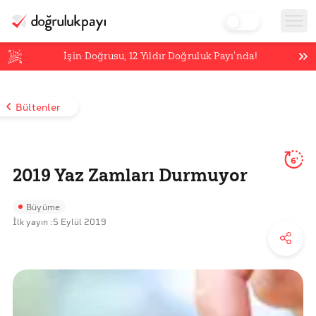
İşin Doğrusu,
12
Yıldır Doğruluk Payı’nda!
Bültenler
6'
2019 Yaz Zamları Durmuyor
Büyüme
İlk yayın :
5 Eylül 2019