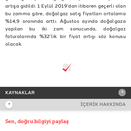
artışa gidildi. 1 Eylül 2019’dan itibaren geçerli olan
bu zamma göre, doğalgaz satış fiyatları ortalama
%14,9 oranında arttı. Ağustos ayında doğalgaza
yapılan bu iki zam sonucunda, doğalgaz
faturalarında %32’lik bir fiyat artışı söz konusu
olacak.
+
KAYNAKLAR
+
İÇERİK HAKKINDA
REFERANSLAR
Bloomberg Zamlara İlişkin Haber Taraması
Sen, doğru bilgiyi paylaş
YAYIN TARİHİ
5 Eylül 2019 08:28