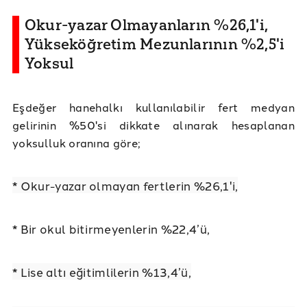
Okur-yazar Olmayanların %26,1'i,
Yükseköğretim Mezunlarının %2,5'i
Yoksul
Eşdeğer hanehalkı kullanılabilir fert medyan
gelirinin %50'si dikkate alınarak hesaplanan
yoksulluk oranına göre;
* Okur-yazar olmayan fertlerin %26,1'i,
* Bir okul bitirmeyenlerin %22,4’ü,
* Lise altı eğitimlilerin %13,4’ü,