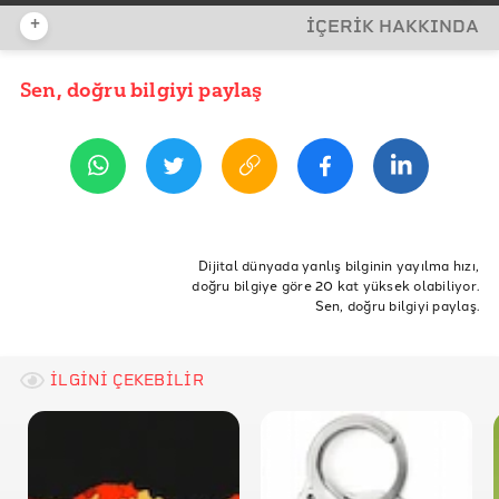
+
İÇERİK HAKKINDA
REFERANSLAR
TÜİK
Sen, doğru bilgiyi paylaş
YAYIN TARİHİ
11 Eylül 2020 12:48
ETİKETLER
ekonomi
TÜİK
Gelir
İstanbul
Veri
2019
Dijital dünyada yanlış bilginin yayılma hızı,
doğru bilgiye göre 20 kat yüksek olabiliyor.
maddiyoksunluk
yasamkosulları
Sen, doğru bilgiyi paylaş.
İLGİNİ ÇEKEBİLİR